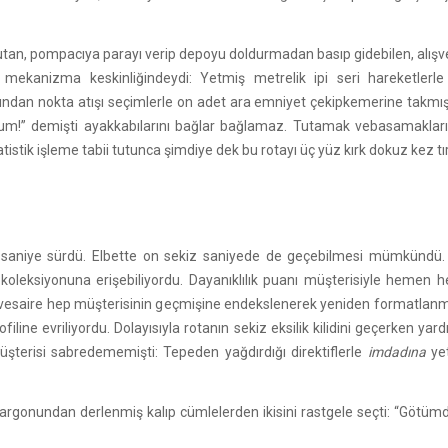
unutan, pompacıya parayı verip depoyu doldurmadan basıp gidebilen, alışveri
 mekanizma keskinliğindeydi: Yetmiş metrelik ipi seri hareketlerl
an nokta atışı seçimlerle on adet ara emniyet çekipkemerine takmıştı. 
orum!” demişti ayakkabılarını bağlar bağlamaz. Tutamak vebasamaklar
tatistik işleme tabii tutunca şimdiye dek bu rotayı üç yüz kırk dokuz kez 
edi saniye sürdü. Elbette on sekiz saniyede de geçebilmesi mümkündü.
 koleksiyonuna erişebiliyordu. Dayanıklılık puanı müşterisiyle hemen 
e vesaire hep müşterisinin geçmişine endekslenerek yeniden formatlanmı
iline evriliyordu. Dolayısıyla rotanın sekiz eksilik kilidini geçerken yar
üşterisi sabredememişti: Tepeden yağdırdığı direktiflerle
imdadına
yet
i jargonundan derlenmiş kalıp cümlelerden ikisini rastgele seçti: “Götümd