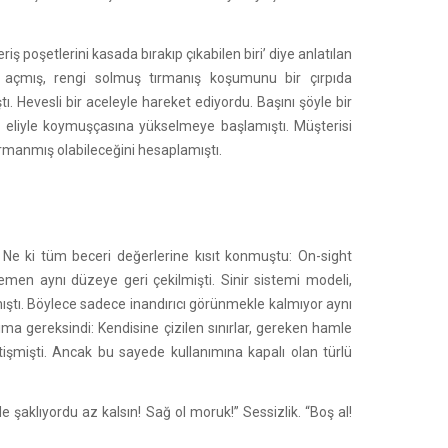
ş poşetlerini kasada bırakıp çıkabilen biri’ diye anlatılan
e açmış, rengi solmuş tırmanış koşumunu bir çırpıda
Hevesli bir aceleyle hareket ediyordu. Başını şöyle bir
ı eliyle koymuşçasına yükselmeye başlamıştı. Müşterisi
tırmanmış olabileceğini hesaplamıştı.
 Ne ki tüm beceri değerlerine kısıt konmuştu: On-sight
hemen aynı düzeye geri çekilmişti. Sinir sistemi modeli,
ştı. Böylece sadece inandırıcı görünmekle kalmıyor aynı
dıma gereksindi: Kendisine çizilen sınırlar, gereken hamle
işmişti. Ancak bu sayede kullanımına kapalı olan türlü
e şaklıyordu az kalsın! Sağ ol moruk!” Sessizlik. “Boş al!