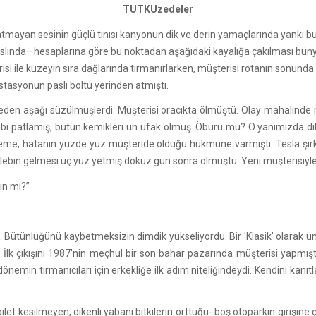
TUTKUzedeler
atmayan sesinin güçlü tınısı kanyonun dik ve derin yamaçlarında yankı buldu
aslında—hesaplarına göre bu noktadan aşağıdaki kayalığa çakılması büny
erisi ile kuzeyin sıra dağlarında tırmanırlarken, müşterisi rotanın sonun
stasyonun paslı boltu yerinden atmıştı.
treden aşağı süzülmüşlerdi. Müşterisi oracıkta ölmüştü. Olay mahalinde
gibi patlamış, bütün kemikleri un ufak olmuş. Öbürü mü? O yanımızda di
keme, hatanın yüzde yüz müşteride olduğu hükmüne varmıştı. Tesla şirk
alebin gelmesi üç yüz yetmiş dokuz gün sonra olmuştu: Yeni müşterisiyl
ın mı?”
ydı. Bütünlüğünü kaybetmeksizin dimdik yükseliyordu. Bir 'Klasik' olarak 
 İlk çıkışını 1987'nin meçhul bir son bahar pazarında müşterisi yapmıştı
emin tırmanıcıları için erkekliğe ilk adım niteliğindeydi. Kendini kanıtlam
let kesilmeyen, dikenli yabani bitkilerin örttüğü- boş otoparkın girişine