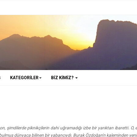
G
KATEGORILER
BIZ KIMIZ?
yon, şimdilerde piknikçilerin dahi uğramadığı izbe bir yarıktan ibaretti. 
bulmuş dünyaca bilinen bir yabancıydı. Burak Özdoğan'n kaleminden yeni 