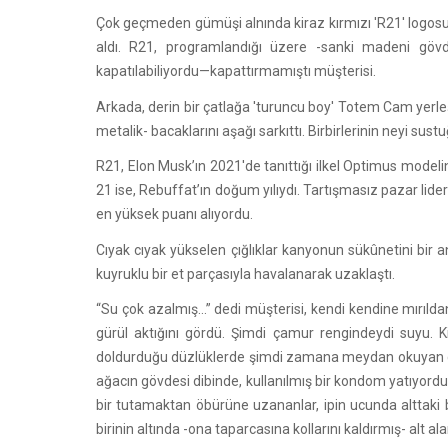
Çok geçmeden gümüşi alnında kiraz kırmızı 'R21' logosu ış
aldı. R21, programlandığı üzere -sanki madeni gövde
kapatılabiliyordu—kapattırmamıştı müşterisi.
Arkada, derin bir çatlağa 'turuncu boy' Totem Cam yerleş
metalik- bacaklarını aşağı sarkıttı. Birbirlerinin neyi sus
R21, Elon Musk’ın 2021'de tanıttığı ilkel Optimus modelin
21 ise, Rebuffat’ın doğum yılıydı. Tartışmasız pazar lide
en yüksek puanı alıyordu.
Cıyak cıyak yükselen çığlıklar kanyonun sükûnetini bir anl
kuyruklu bir et parçasıyla havalanarak uzaklaştı.
“Su çok azalmış...” dedi müşterisi, kendi kendine mırıld
gürül aktığını gördü. Şimdi çamur rengindeydi suyu. Kim
doldurduğu düzlüklerde şimdi zamana meydan okuyan çöp y
ağacın gövdesi dibinde, kullanılmış bir kondom yatıyordu
bir tutamaktan öbürüne uzananlar, ipin ucunda alttaki bo
birinin altında -ona taparcasına kollarını kaldırmış- alt a