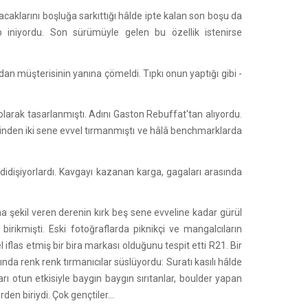
acaklarını boşluğa sarkıttığı hâlde ipte kalan son boşu da
p iniyordu. Son sürümüyle gelen bu özellik istenirse
an müşterisinin yanına çömeldi. Tıpkı onun yaptığı gibi -
 olarak tasarlanmıştı. Adını Gaston Rebuffat'tan alıyordu.
rinden iki sene evvel tırmanmıştı ve hâlâ benchmarklarda
in didişiyorlardı. Kavgayı kazanan karga, gagaları arasında
na şekil veren derenin kırk beş sene evveline kadar gürül
birikmişti. Eski fotoğraflarda piknikçi ve mangalcıların
las etmiş bir bira markası olduğunu tespit etti R21. Bir
da renk renk tırmanıcılar süslüyordu: Suratı kasılı hâlde
rı otun etkisiyle baygın baygın sırıtanlar, boulder yapan
en biriydi. Çok gençtiler...