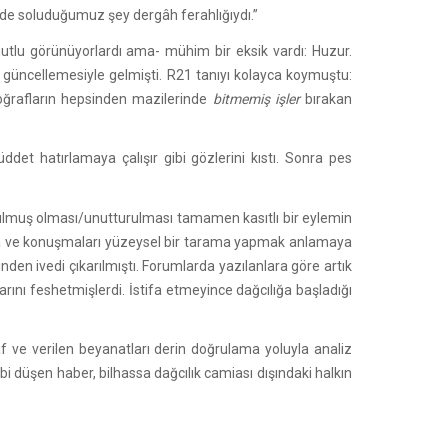
lerde soluduğumuz şey dergâh ferahlığıydı.”
 mutlu görünüyorlardı ama- mühim bir eksik vardı: Huzur.
a güncellemesiyle gelmişti. R21 tanıyı kolayca koymuştu:
otoğrafların hepsinden mazilerinde
bitmemiş
işler
bırakan
det hatırlamaya çalışır gibi gözlerini kıstı. Sonra pes
ulmuş olması/unutturulması tamamen kasıtlı bir eylemin
ışma ve konuşmaları yüzeysel bir tarama yapmak anlamaya
inden ivedi çıkarılmıştı. Forumlarda yazılanlara göre artık
ını feshetmişlerdi. İstifa etmeyince dağcılığa başladığı
f ve verilen beyanatları derin doğrulama yoluyla analiz
i düşen haber, bilhassa dağcılık camiası dışındaki halkın