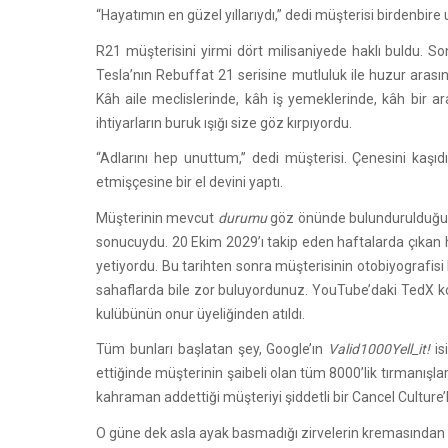
“Hayatımın en güzel yıllarıydı,” dedi müşterisi birdenbire
R21 müşterisini yirmi dört milisaniyede haklı buldu. So
Tesla’nın Rebuffat 21 serisine mutluluk ile huzur arası
Kâh aile meclislerinde, kâh iş yemeklerinde, kâh bir ar
ihtiyarların buruk ışığı size göz kırpıyordu.
“Adlarını hep unuttum,” dedi müşterisi. Çenesini kaşıd
etmişçesine bir el devini yaptı.
Müşterinin mevcut
durumu
göz önünde bulundurulduğund
sonucuydu. 20 Ekim 2029’ı takip eden haftalarda çıkan 
yetiyordu. Bu tarihten sonra müşterisinin otobiyografisi b
sahaflarda bile zor buluyordunuz. YouTube’daki TedX kon
kulübünün onur üyeliğinden atıldı.
Tüm bunları başlatan şey, Google’ın
Valid1000Yell_it!
is
ettiğinde müşterinin şaibeli olan tüm 8000’lik tırmanışl
kahraman addettiği müşteriyi şiddetli bir Cancel Culture’l
O güne dek asla ayak basmadığı zirvelerin kremasından 