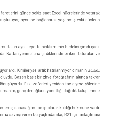
faretlerini günde sekiz saat Excel hücrelerinde yatarak
kuşturuyor, aynı ipe bağlanarak yaşanmış eski günlerin
urtaları aynı sepette biriktirmenin bedelini şimdi çadır
. Battaniyenin altına girdiklerinde biriken faturaları ve
ıyorlardı. Kimileriyse artık hatırlanmıyor olmanın
acısını
,
luydu. Bazen basit bir zirve fotoğrafının altında tekrar
e dönüşüyordu. Eski zaferleri yeniden taç giyme şölenine
 romanlar, genç dimağların yönettiği dağcılık kulüplerinde
nmemiş sapasağlam bir ip olarak kaldığı hükmüne vardı.
unma savaşı veren bu yaşlı adamlar, R21 için anlaşılması