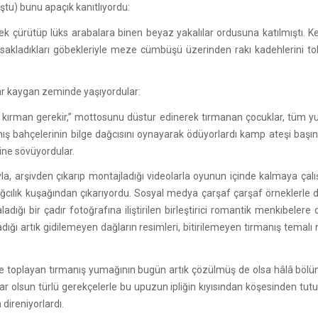
ştu) bunu apaçık kanıtlıyordu:
çürütüp lüks arabalara binen beyaz yakalılar ordusuna katılmıştı. Ke
akladıkları göbekleriyle meze cümbüşü üzerinden rakı kadehlerini to
dar kaygan zeminde yaşıyordular:
 kırman gerekir,” mottosunu düstur edinerek tırmanan çocuklar, tüm yum
ş bahçelerinin bilge dağcısını oynayarak ödüyorlardı kamp ateşi başında
ine sövüyordular.
la, arşivden çıkarıp montajladığı videolarla oyunun içinde kalmaya çalış
cılık kuşağından çıkarıyordu. Sosyal medya çarşaf çarşaf örneklerle do
adığı bir çadır fotoğrafına iliştirilen birleştirici romantik menkıbeler
adığı artık gidilemeyen dağların resimleri, bitirilemeyen tırmanış temalı
ne toplayan tırmanış yumağının bugün artık çözülmüş de olsa hâlâ bölü
r olsun türlü gerekçelerle bu upuzun ipliğin kıyısından köşesinden tut
direniyorlardı.