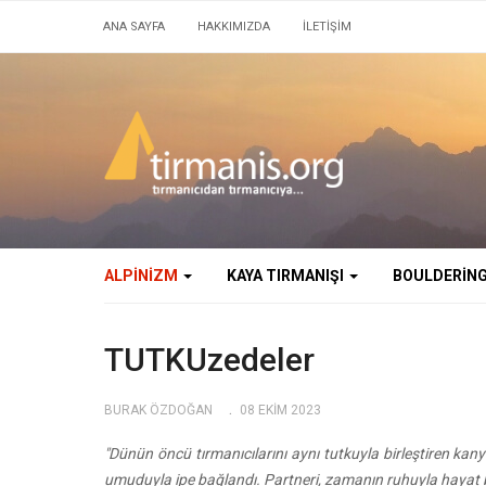
ANA SAYFA
HAKKIMIZDA
İLETİŞİM
ALPINIZM
KAYA TIRMANIŞI
BOULDERIN
TUTKUzedeler
BURAK ÖZDOĞAN
08 EKIM 2023
"Dünün öncü tırmanıcılarını aynı tutkuyla birleştiren kan
umuduyla ipe bağlandı. Partneri, zamanın ruhuyla hayat 