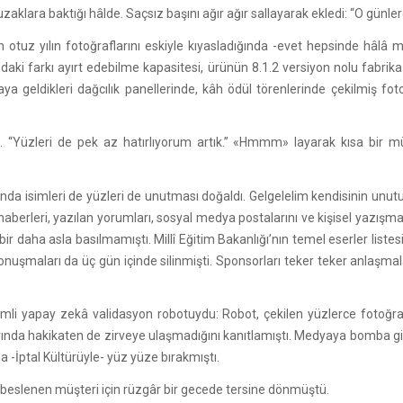
 uzaklara baktığı hâlde. Saçsız başını ağır ağır sallayarak ekledi: “O gün
n otuz yılın fotoğraflarını eskiyle kıyasladığında -evet hepsinde hâlâ
ndaki farkı ayırt edebilme kapasitesi, ürünün 8.1.2 versiyon nolu fabrik
aya geldikleri dağcılık panellerinde, kâh ödül törenlerinde çekilmiş f
ı. “Yüzleri de pek az hatırlıyorum artık.” «Hmmm» layarak kısa bir müd
a isimleri de yüzleri de unutması doğaldı. Gelgelelim kendisinin unut
haberleri, yazılan yorumları, sosyal medya postalarını ve kişisel yaz
ir daha asla basılmamıştı. Millî Eğitim Bakanlığı’nın temel eserler listes
uşmaları da üç gün içinde silinmişti. Sponsorları teker teker anlaşmalar
imli yapay zekâ validasyon robotuydu: Robot, çekilen yüzlerce fotoğra
arında hakikaten de zirveye ulaşmadığını kanıtlamıştı. Medyaya bomba gib
a -İptal Kültürüyle- yüz yüze bırakmıştı.
beslenen müşteri için rüzgâr bir gecede tersine dönmüştü.