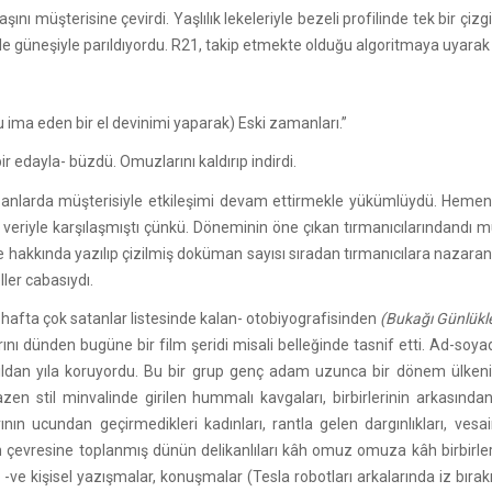
 müşterisine çevirdi. Yaşlılık lekeleriyle bezeli profilinde tek bir çizgi
em öğle güneşiyle parıldıyordu. R21, takip etmekte olduğu algoritmaya uyar
u ima eden bir el devinimi yaparak) Eski zamanları.”
 edayla- büzdü. Omuzlarını kaldırıp indirdi.
larda müşterisiyle etkileşimi devam ettirmekle yükümlüydü. Hemen, müş
a veriyle karşılaşmıştı çünkü. Döneminin öne çıkan tırmanıcılarındandı m
e hakkında yazılıp çizilmiş doküman sayısı sıradan tırmanıcılara nazaran 
ller cabasıydı.
ki hafta çok satanlar listesinde kalan- otobiyografisinden
(Bukağı Günlükl
ını dünden bugüne bir film şeridi misali belleğinde tasnif etti. Ad-soyad
ını yıldan yıla koruyordu. Bu bir grup genç adam uzunca bir dönem ülke
bazen stil minvalinde girilen hummalı kavgaları, birbirlerinin arkasında
llarının ucundan geçirmedikleri kadınları, rantla gelen dargınlıkları, v
lin çevresine toplanmış dünün delikanlıları kâh omuz omuza kâh birbirl
ı -ve kişisel yazışmalar, konuşmalar (Tesla robotları arkalarında iz