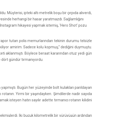
. Müşterisi, ipteki altı metrelik boşu bir çırpıda alıverdi,
esinde herhangi bir hasar yaratmazdı. Sağlamlığını
da Instagram hikayesi yapmak istemiş, 'Hero Shot' pozu
 rapor tutan polis memurlarından tekinin durumu telsizle
kiliyor amirim. Sadece kolu kopmuş,” dediğini duymuştu.
eti aklanmıştı. Böylece beraat kararından otuz yedi gün
e dört gündür tırmanıyordu.
ün yapmıştı. Bugün her yüzeyinde bolt kulakları parıldayan
 rotanın. Yirmi bir yaşındayken. Şimdilerde nadir sayıda
ak isteyen hatırı sayılır adette tırmanıcı rotanın kilidini
 çekmişlerdi. İki buçuk kilometrelik bir yürüyüşün ardından