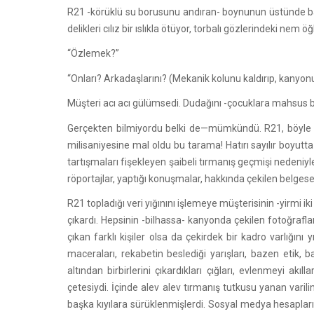
R21 -körüklü su borusunu andıran- boynunun üstünde başını
delikleri cılız bir ıslıkla ötüyor, torbalı gözlerindeki n
“Özlemek?”
“Onları? Arkadaşlarını? (Mekanik kolunu kaldırıp, kanyon
Müşteri acı acı gülümsedi. Dudağını -çocuklara mahsus bir
Gerçekten bilmiyordu belki de—mümkündü. R21, böyle an
milisaniyesine mal oldu bu tarama! Hatırı sayılır boyutt
tartışmaları fişekleyen şaibeli tırmanış geçmişi nedeniyl
röportajlar, yaptığı konuşmalar, hakkında çekilen belgese
R21 topladığı veri yığınını işlemeye müşterisinin -yirmi i
çıkardı. Hepsinin -bilhassa- kanyonda çekilen fotoğraflar
çıkan farklı kişiler olsa da çekirdek bir kadro varlığ
maceraları, rekabetin beslediği yarışları, bazen etik, 
altından birbirlerini çıkardıkları çığları, evlenmeyi akı
çetesiydi. İçinde alev alev tırmanış tutkusu yanan vari
başka kıyılara sürüklenmişlerdi. Sosyal medya hesaplar