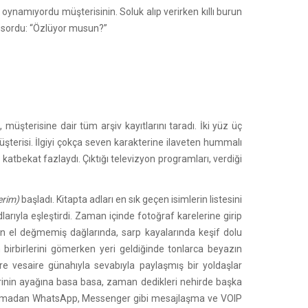
 oynamıyordu müşterisinin. Soluk alıp verirken kıllı burun
ak sordu: “Özlüyor musun?”
terisine dair tüm arşiv kayıtlarını taradı. İki yüz üç
üşterisi. İlgiyi çokça seven karakterine ilaveten hummalı
katbekat fazlaydı. Çıktığı televizyon programları, verdiği
erim)
başladı. Kitapta adları en sık geçen isimlerin listesini
larıyla eşleştirdi. Zaman içinde fotoğraf karelerine girip
nin el değmemiş dağlarında, sarp kayalarında keşif dolu
n birbirlerini gömerken yeri geldiğinde tonlarca beyazın
esaire vesaire günahıyla sevabıyla paylaşmış bir yoldaşlar
erinin ayağına basa basa, zaman dedikleri nehirde başka
 bırakmadan WhatsApp, Messenger gibi mesajlaşma ve VOIP