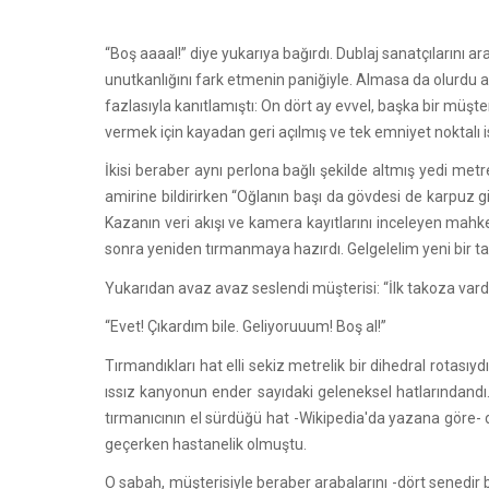
“Boş aaaal!” diye yukarıya bağırdı. Dublaj sanatçılarını ar
unutkanlığını fark etmenin paniğiyle. Almasa da olurdu 
fazlasıyla kanıtlamıştı: On dört ay evvel, başka bir müşt
vermek için kayadan geri açılmış ve tek emniyet noktalı i
İkisi beraber aynı perlona bağlı şekilde altmış yedi me
amirine bildirirken “Oğlanın başı da gövdesi de karpuz 
Kazanın veri akışı ve kamera kayıtlarını inceleyen mah
sonra yeniden tırmanmaya hazırdı. Gelgelelim yeni bir t
Yukarıdan avaz avaz seslendi müşterisi: “İlk takoza vard
“Evet! Çıkardım bile. Geliyoruuum! Boş al!”
Tırmandıkları hat elli sekiz metrelik bir dihedral rotası
ıssız kanyonun ender sayıdaki geleneksel hatlarındandı.
tırmanıcının el sürdüğü hat -Wikipedia'da yazana göre- dön
geçerken hastanelik olmuştu.
O sabah, müşterisiyle beraber arabalarını -dört senedir bi