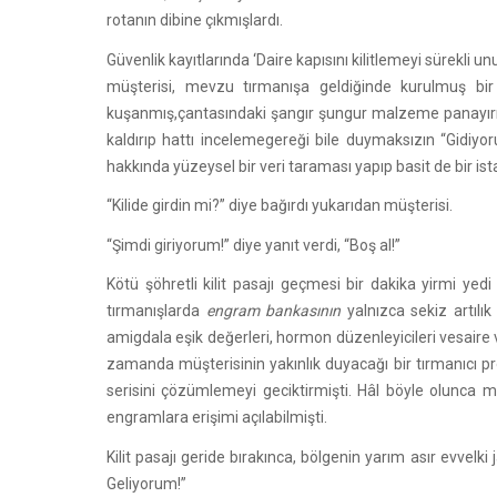
rotanın dibine çıkmışlardı.
Güvenlik kayıtlarında ‘Daire kapısını kilitlemeyi sürekli 
müşterisi, mevzu tırmanışa geldiğinde kurulmuş bir
kuşanmış,çantasındaki şangır şungur malzeme panayırınd
kaldırıp hattı incelemegereği bile duymaksızın “Gidiy
hakkında yüzeysel bir veri taraması yapıp basit de bir is
“Kilide girdin mi?” diye bağırdı yukarıdan müşterisi.
“Şimdi giriyorum!” diye yanıt verdi, “Boş al!”
Kötü şöhretli kilit pasajı geçmesi bir dakika yirmi y
tırmanışlarda
engram bankasının
yalnızca sekiz artılık
amigdala eşik değerleri, hormon düzenleyicileri vesair
zamanda müşterisinin yakınlık duyacağı bir tırmanıcı prof
serisini çözümlemeyi geciktirmişti. Hâl böyle olunca m
engramlara erişimi açılabilmişti.
Kilit pasajı geride bırakınca, bölgenin yarım asır evvelk
Geliyorum!”