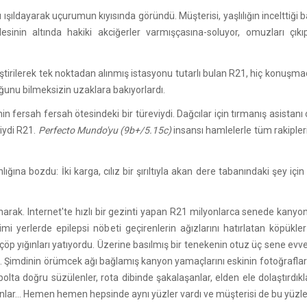
ıldayarak uçurumun kıyısında göründü. Müşterisi, yaşlılığın incelttiği b
sinin altında hakiki akciğerler varmışçasına-soluyor, omuzları çıkı
tirilerek tek noktadan alınmış istasyonu tutarlı bulan R21, hiç konuşmad
tuğunu bilmeksizin uzaklara bakıyorlardı.
in fersah fersah ötesindeki bir türeviydi. Dağcılar için tırmanış asistanı
riydi R21.
Perfecto Mundo'yu (9b+/5.15c)
insansı hamlelerle tüm rakiple
ığına bozdu: İki karga, cılız bir şırıltıyla akan dere tabanındaki şey iç
anarak. Internet'te hızlı bir gezinti yapan R21 milyonlarca senede kanyo
i yerlerde epilepsi nöbeti geçirenlerin ağızlarını hatırlatan köpükler 
ığınları yatıyordu. Üzerine basılmış bir tenekenin otuz üç sene evvel if
. Şimdinin örümcek ağı bağlamış kanyon yamaçlarını eskinin fotoğrafların
lta doğru süzülenler, rota dibinde şakalaşanlar, elden ele dolaştırdıkla
lanlar... Hemen hemen hepsinde aynı yüzler vardı ve müşterisi de bu yüzlerd