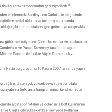
[6]
k riskli bularak tırmanmadan geri iniyorlardı
.
ilinden esinlenerek, Sardinya’nın Carloforte bölgesinde
eştirilere hedef oldu İtalya tırmanış camiasında.
olduğu gibi intihar rotalarını geri getirmeye çalışmakla
lara götürmek istiyorum. Çünkü bu rotalar ve uluslararası
nis Condevaux ve Pascal Duverney tarafından açılan
a Michele Paissan ile birlikte Büyük Demirkazık ve
rum. Hatta bu görüşümü 10 Kasım 2007 tarihinde yapılan
şı değilim. Zaten çok yüksek seviyedeki bu rotalar,
layabiliriz belki ama hangi tırmanıcı kendi için rota
ar’da alpin spor rotaları ve dolayısıyla bolt kullanımını
r ve Oviglia gibi yüksek etiksel seviyede boltlama