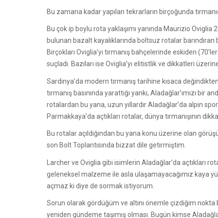
Bu zamana kadar yapılan tekrarların birçoğunda tırmanıcıla
Bu çok ip boylu rota yaklaşımı yanında Maurizio Oviglia 20
bulunan bazalt kayalıklarında boltsuz rotalar barındıran 
Birçokları Oviglia’yı tırmanış bahçelerinde eskiden (70’l
suçladı. Bazıları ise Oviglia’yı elitistlik ve dikkatleri üz
Sardinya’da modern tırmanış tarihine kısaca değindikten s
tırmanış basınında yarattığı yankı, Aladağlar’ımızı bir 
rotalardan bu yana, uzun yıllardır Aladağlar’da alpin spor
Parmakkaya’da açtıkları rotalar, dünya tırmanışının dikk
Bu rotalar açıldığından bu yana konu üzerine olan görü
son Bolt Toplantısında bizzat dile getirmiştim.
Larcher ve Oviglia gibi isimlerin Aladağlar’da açtıkları
geleneksel malzeme ile asla ulaşamayacağımız kaya yüzeyl
açmaz ki diye de sormak istiyorum.
Sorun olarak gördüğüm ve altını önemle çizdiğim nokta bu e
yeniden gündeme taşımış olması. Bugün kimse Aladağlara 