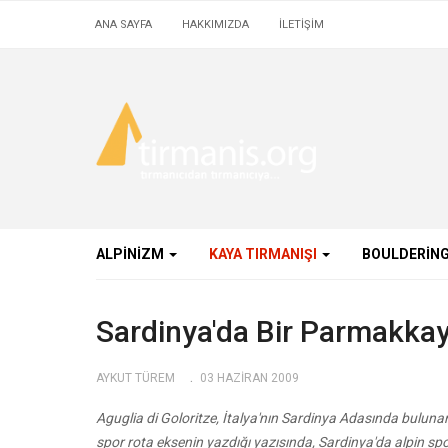
ANA SAYFA
HAKKIMIZDA
İLETİŞİM
ALPINIZM
KAYA TIRMANIŞI
BOULDERIN
Sardinya'da Bir Parmakkay
AYKUT TÜREM
03 HAZIRAN 2009
Aguglia di Goloritze, İtalya'nın Sardinya Adasında buluna
spor rota eksenin yazdığı yazısında, Sardinya'da alpin spor