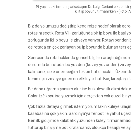
49 yaşındaki tırmanış arkadaşım Dr. Luigi Ceriani bizden bi
kilit ip boyunu tırmanırken - (Foto:
Biz de yolumuzu değiştirip kendimize hedef olarak göre
rotasını seçtik. Rota VII- zorluğunda bir ip boyu ile başl
zorluğunda iki ip boyu ile zirveye varıyor. Rotayı bend
de rotada en çok zorlayan bu ip boyunda bulunan ters e
Sonrasında rota hakkında güncel bilgileri araştırdığımda r
durumda bu rotada, bu yüzden (kuzey yüzünden) zirveye
kalırsanız, size önereceğim tek bir hat olacaktır. Üzeri
benim için zirveye giden en etkileyici hat. Boş kireçtaşı sl
Bir daha uğrama şansım olur ise bu kuleye ilk elimi do
Goloritzè koyu ise yüzmek için gerçekten çok güzel bir ye
Çok fazla detaya girmek istemiyorum lakin kuleye ulaşım
kasabasına çok yakın. Sardinya’ya feribot ile yahut uçakl
Ben ilk gidişimde kalabalık yüzünden kuleyi tırmanamadığı
tutturup bir şişme bot kiralarsanız, oldukça hesaplı ve a