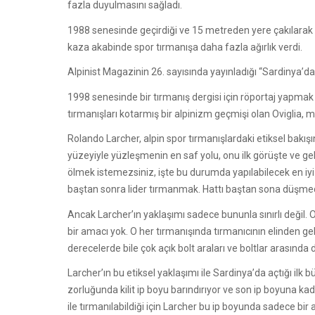
fazla duyulmasını sağladı.
1988 senesinde geçirdiği ve 15 metreden yere çakılarak ö
kaza akabinde spor tırmanışa daha fazla ağırlık verdi.
Alpinist Magazinin 26. sayısında yayınladığı “Sardinya’da
1998 senesinde bir tırmanış dergisi için röportaj yapmak
tırmanışları kotarmış bir alpinizm geçmişi olan Oviglia, 
Rolando Larcher, alpin spor tırmanışlardaki etiksel bakış
yüzeyiyle yüzleşmenin en saf yolu, onu ilk görüşte ve 
ölmek istemezsiniz, işte bu durumda yapılabilecek en iy
baştan sonra lider tırmanmak. Hattı baştan sona düşmeden
Ancak Larcher’ın yaklaşımı sadece bununla sınırlı değil. O
bir amacı yok. O her tırmanışında tırmanıcının elinden ge
derecelerde bile çok açık bolt araları ve boltlar arası
Larcher’ın bu etiksel yaklaşımı ile Sardinya’da açtığı i
zorluğunda kilit ip boyu barındırıyor ve son ip boyuna k
ile tırmanılabildiği için Larcher bu ip boyunda sadece bir 