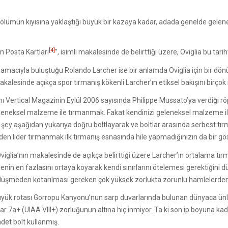
lümün kıyısına yaklaştığı büyük bir kazaya kadar, adada genelde geleneks
[4]
n Posta Kartları
”, isimli makalesinde de belirttiği üzere, Oviglia bu ta
 amacıyla buluştuğu Rolando Larcher ise bir anlamda Oviglia için bir dö
makalesinde açıkça spor tırmanış kökenli Larcher’ın etiksel bakışını birç
ını Vertical Magazinin Eylül 2006 sayısında Philippe Mussato’ya verdiği rö
geleneksel malzeme ile tırmanmak. Fakat kendinizi geleneksel malzeme i
i şey aşağıdan yukarıya doğru boltlayarak ve boltlar arasında serbest 
 lider tırmanmak ilk tırmanış esnasında hile yapmadığınızın da bir göst
viglia’nın makalesinde de açıkça belirttiği üzere Larcher’ın ortalama tırm
lenin en fazlasını ortaya koyarak kendi sınırlarını ötelemesi gerektiğini
nda düşmeden kotarılması gereken çok yüksek zorlukta zorunlu hamlelerd
lk büyük rotası Gorropu Kanyonu’nun sarp duvarlarında bulunan dünyaca ün
adar 7a+ (UIAA VIII+) zorluğunun altına hiç inmiyor. Ta ki son ip boyuna
adet bolt kullanmış.