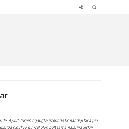
ar
kule. Aykut Türem Agauglia üzerinde tırmandığı bir alpin
ğlar'da oldukça güncel olan bolt tartışmalarına ilişkin