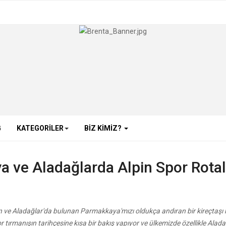
G
KATEGORILER
BIZ KIMIZ?
a ve Aladağlarda Alpin Spor Rotal
n ve Aladağlar'da bulunan Parmakkaya'mızı oldukça andıran bir kireçtaşı 
 tırmanışın tarihçesine kısa bir bakış yapıyor ve ülkemizde özellikle Alada