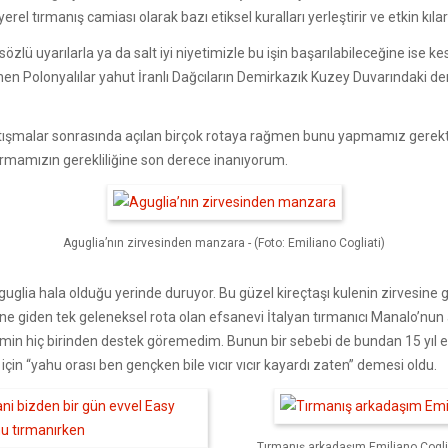
 tırmanış camiası olarak bazı etiksel kuralları yerleştirir ve etkin kılar 
lü uyarılarla ya da salt iyi niyetimizle bu işin başarılabileceğine ise 
nen Polonyalılar yahut İranlı Dağcıların Demirkazık Kuzey Duvarındaki d
ışmalar sonrasında açılan birçok rotaya rağmen bunu yapmamız gerekt
yurmamızın gerekliliğine son derece inanıyorum.
Aguglia’nın zirvesinden manzara - (Foto: Emiliano Cogliati)
glia hala olduğu yerinde duruyor. Bu güzel kireçtaşı kulenin zirvesine
sine giden tek geleneksel rota olan efsanevi İtalyan tırmanıcı Manalo’nun 
imin hiç birinden destek göremedim. Bunun bir sebebi de bundan 15 yıl e
in “yahu orası ben gençken bile vıcır vıcır kayardı zaten” demesi oldu.
Tırmanış arkadaşım Emiliano Coglia