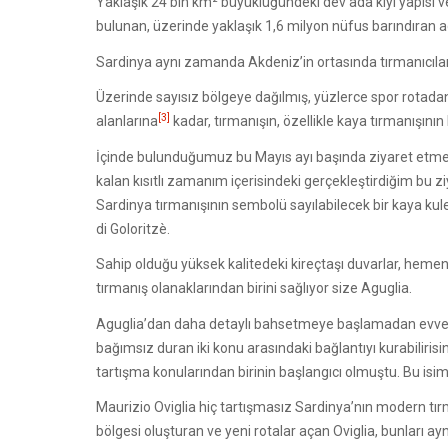
Yaklaşık 24 bin km² büyüklüğündeki dev ada kıyı yapısı ve
bulunan, üzerinde yaklaşık 1,6 milyon nüfus barındıran ada
Sardinya aynı zamanda Akdeniz’in ortasında tırmanıcılar içi
Üzerinde sayısız bölgeye dağılmış, yüzlerce spor rotadan, 
[3]
alanlarına
kadar, tırmanışın, özellikle kaya tırmanışını
İçinde bulunduğumuz bu Mayıs ayı başında ziyaret etme ş
kalan kısıtlı zamanım içerisindeki gerçekleştirdiğim bu 
Sardinya tırmanışının sembolü sayılabilecek bir kaya kul
di Goloritzè.
Sahip olduğu yüksek kalitedeki kireçtaşı duvarlar, heme
tırmanış olanaklarından birini sağlıyor size Aguglia.
Aguglia’dan daha detaylı bahsetmeye başlamadan evvel, S
bağımsız duran iki konu arasındaki bağlantıyı kurabiliris
tartışma konularından birinin başlangıcı olmuştu. Bu isi
Maurizio Oviglia hiç tartışmasız Sardinya’nın modern tır
bölgesi oluşturan ve yeni rotalar açan Oviglia, bunları a