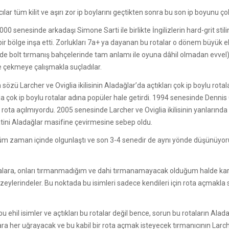
r tüm kilit ve aşırı zor ip boylarını geçtikten sonra bu son ip boyunu ço
00 senesinde arkadaşı Simone Sarti ile birlikte İngilizlerin hard-grit st
bir bölge inşa etti. Zorlukları 7a+ ya dayanan bu rotalar o dönem büyük el
erde bolt tırmanış bahçelerinde tam anlamı ile oyuna dâhil olmadan evvel) 
erine çekmeye çalışmakla suçladılar.
özü Larcher ve Oviglia ikilisinin Aladağlar’da açtıkları çok ip boylu rota
anda çok ip boylu rotalar adına popüler hale getirdi. 1994 senesinde Den
 rota açılmıyordu. 2005 senesinde Larcher ve Oviglia ikilisinin yanlarınd
atini Aladağlar masifine çevirmesine sebep oldu.
şüm zaman içinde olgunlaştı ve son 3-4 senedir de aynı yönde düşünüyo
 rotalara, onları tırmanmadığım ve dahi tırmanamayacak olduğum halde kar
erindeler. Bu noktada bu isimleri sadece kendileri için rota açmakla suç
hil isimler ve açtıkları bu rotalar değil bence, sorun bu rotaların Aladağl
her uğrayacak ve bu kabil bir rota açmak isteyecek tırmanıcının Larche