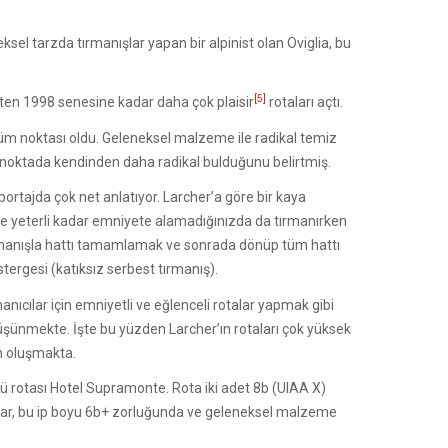
el tarzda tırmanışlar yapan bir alpinist olan Oviglia, bu
[5]
rihten 1998 senesine kadar daha çok plaisir
rotaları açtı.
nüm noktası oldu. Geleneksel malzeme ile radikal temiz
ok noktada kendinden daha radikal bulduğunu belirtmiş.
portajda çok net anlatıyor. Larcher’a göre bir kaya
le yeterli kadar emniyete alamadığınızda da tırmanırken
tırmanışla hattı tamamlamak ve sonrada dönüp tüm hattı
ergesi (katıksız serbest tırmanış).
anıcılar için emniyetli ve eğlenceli rotalar yapmak gibi
 düşünmekte. İşte bu yüzden Larcher’ın rotaları çok yüksek
en oluşmakta.
lü rotası Hotel Supramonte. Rota iki adet 8b (UIAA X)
 kadar, bu ip boyu 6b+ zorluğunda ve geleneksel malzeme