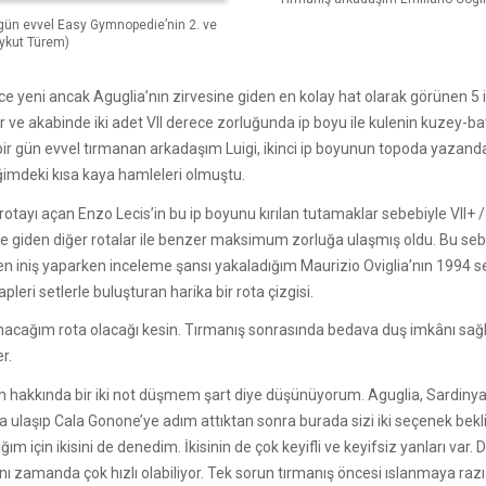
r gün evvel Easy Gymnopedie’nin 2. ve
 Aykut Türem)
ce yeni ancak Aguglia’nın zirvesine giden en kolay hat olarak görünen
ıyor ve akabinde iki adet VII derece zorluğunda ip boyu ile kulenin kuzey-ba
en bir gün evvel tırmanan arkadaşım Luigi, ikinci ip boyunun topoda yaz
ğimdeki kısa kaya hamleleri olmuştu.
otayı açan Enzo Lecis’in bu ip boyunu kırılan tutamaklar sebebiyle VII+ / 
 giden diğer rotalar ile benzer maksimum zorluğa ulaşmış oldu. Bu se
nden iniş yaparken inceleme şansı yakaladığım Maurizio Oviglia’nın 1994 s
apleri setlerle buluşturan harika bir rota çizgisi.
kunacağım rota olacağı kesin. Tırmanış sonrasında bedava duş imkânı sa
r.
 hakkında bir iki not düşmem şart diye düşünüyorum. Aguglia, Sardinya’
a ulaşıp Cala Gonone’ye adım attıktan sonra burada sizi iki seçenek bekli
m için ikisini de denedim. İkisinin de çok keyifli ve keyifsiz yanları var
ynı zamanda çok hızlı olabiliyor. Tek sorun tırmanış öncesi ıslanmaya raz