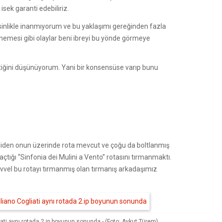
isek garanti edebiliriz.
kesinlikle inanmıyorum ve bu yaklaşımı gereğinden fazla
enemesi gibi olaylar beni ibreyi bu yönde görmeye
iğini düşünüyorum. Yani bir konsensüse varıp bunu
 giden onun üzerinde rota mevcut ve çoğu da boltlanmış
açtığı “Sinfonia dei Mulini a Vento” rotasını tırmanmaktı.
vvel bu rotayı tırmanmış olan tırmanış arkadaşımız
ti aynı rotada 2.ip boyunun sonunda - (Foto: Aykut Türem)