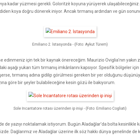
yıya kadar yüzmesi gerekli. Goloritzè koyuna yürüyerek ulaşabileceğiniz 
r vadiden koya doğru dönerek iniyor. Ancak tırmanış ardından ve gün sonu
Emiliano 2. İstasyonda - (Foto: Aykut Türem)
ise edinmeniz için tek bir kaynak önereceğim. Maurizio Oviglia’nın yakın 
adaki aşağı yukarı tüm tırmanış imkânlarını kapsıyor. Spesifik bölgeler i
üşerse, tırmanış adına gidilip görülmesi gereken bir yer olduğunu düşün
zına göre bir şeyler bulabileceğine kesin gözü ile bakıyorum.
Sole Incantatore rotası üzerinden ip inişi - (Foto: Emiliano Cogliati)
e de yazıyı noktalamak istiyorum. Bugün Aladağlar’da bolta kesinlikle 
zde. Dağlarımız ve Aladağlar üzerine ilk söz hakkı dünya genelinde de ka