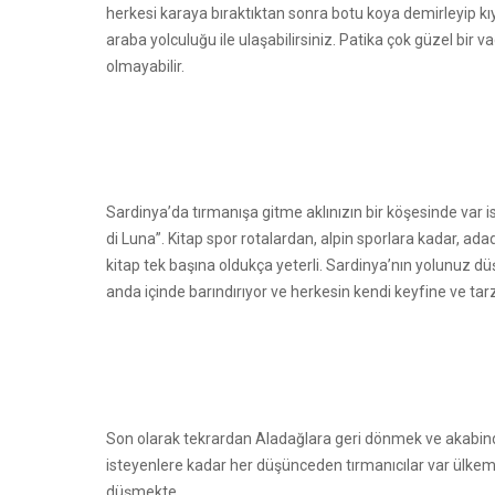
herkesi karaya bıraktıktan sonra botu koya demirleyip kı
araba yolculuğu ile ulaşabilirsiniz. Patika çok güzel bi
olmayabilir.
Sardinya’da tırmanışa gitme aklınızın bir köşesinde var 
di Luna”. Kitap spor rotalardan, alpin sporlara kadar, ad
kitap tek başına oldukça yeterli. Sardinya’nın yolunuz d
anda içinde barındırıyor ve herkesin kendi keyfine ve tar
Son olarak tekrardan Aladağlara geri dönmek ve akabind
isteyenlere kadar her düşünceden tırmanıcılar var ülkemi
düşmekte.