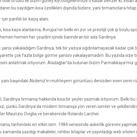
 bitki örtüsü ile bizim güney kıyı bölgelerimize o kadar benzer ki, insan
nın bu saydığım kısa özellikleri dışında bizlere, yani tırmanıcılara hitap
n parıltılı bir kaçış alanı.
kısa kaya alanlarına, Avrupa’nın belki en zor ve prestijli çok ip boylu sp
n hemen hemen her çeşidini içinde barındıran bir ada Sardinya.
ansı yakaladığım Sardinya, tek bir yazıya sığdırılamayacak kadar çok tır
ziyarette çok fazla bölge görme şansını yakalayamadım. Bu yazıda size tır
esini anlatmak istiyorum. Aladağlar’da bulunan bizim Parmakkaya’mız gib
n yanı başındaki Akdeniz’in muhteşem görüntüsü denizden esen serin rüz
ardinya tırmanışı hakkında kısa bir şeyler yazmak istiyorum. Belki bu 
iniz, çünkü Sardinya’da modern tırmanışa yön veren isimler ve şekillendir
mler Maurizio Oviglia ve beraberinde Rolando Larcher.
manış tarihindeki en etkin isim. 1984 senesinde askerlik görevini yapmak
ynı zamanda yazdığı makaleler, rehber kitaplar ve yayınladığı web siteler