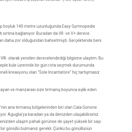
 5 ip boyluk 140 metre uzunluğunda Easy Gymnopedie
tı sırtına bağlanıyor. Buradan da VII- ve V+ derece
andan daha zor olduğundan bahsetmişti. Gerçektende beni
VIII- olarak yeniden derecelendirdiği bilgisine ulaştım. Bu
beple kule üzerinde bir gün rota seçmek durumunda
eneli kreasyonu olan “Sole Incantatore” hiç tartışmasız
ğlayan ve manzarası size tırmanış boyunca eşlik eden
nın ana tırmanış bölgelerinden biri olan Cala Gonone
yor. Aguglia’ya karadan ya da denizden ulaşabilirsiniz.
. Denizden ulaşım pahalı görünse de şayet yüksek bir sayı
ı bir gönüllü bulmanız gerekli. Çünkü bu gönüllünün