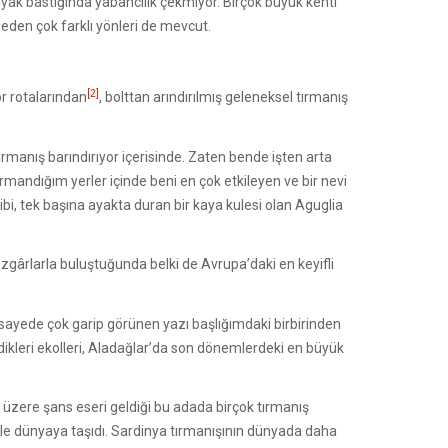
 ayak bastığında yabancılık çekmiyor. Birçok büyük kenti
 eden çok farklı yönleri de mevcut.
[2]
or rotalarından
, bolttan arındırılmış geleneksel tırmanış
manış barındırıyor içerisinde. Zaten bende işten arta
mandığım yerler içinde beni en çok etkileyen ve bir nevi
i, tek başına ayakta duran bir kaya kulesi olan Aguglia
gârlarla buluştuğunda belki de Avrupa’daki en keyifli
sayede çok garip görünen yazı başlığımdaki birbirinden
dikleri ekolleri, Aladağlar’da son dönemlerdeki en büyük
 üzere şans eseri geldiği bu adada birçok tırmanış
i ile dünyaya taşıdı. Sardinya tırmanışının dünyada daha