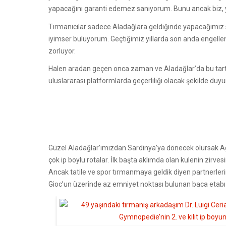
yapacağını garanti edemez sanıyorum. Bunu ancak biz, yerel
Tırmanıcılar sadece Aladağlara geldiğinde yapacağımız söz
iyimser buluyorum. Geçtiğimiz yıllarda son anda engelle
zorluyor.
Halen aradan geçen onca zaman ve Aladağlar’da bu tart
uluslararası platformlarda geçerliliği olacak şekilde du
Güzel Aladağlar’ımızdan Sardinya’ya dönecek olursak Agu
çok ip boylu rotalar. İlk başta aklımda olan kulenin zirve
Ancak tatile ve spor tırmanmaya geldik diyen partnerler
Gioc’un üzerinde az emniyet noktası bulunan baca etabı iç