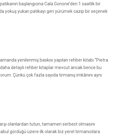
patikanın başlangıcına Cala Gonone’den 1 saatlik bir
nda yokuş yukarı patikayı geri yürümek cazip bir seçenek
zamanda yenilenmiş baskısı yapılan rehber kitabı “Pietra
çin daha detaylı rehber kitaplar mevcut ancak bence bu
üyorum. Çünkü çok fazla sayıda tırmanış imkânını aynı
karşı olanlardan tutun, tamamen serbest olmasını
bul gördüğü üzere ilk olarak biz yerel tırmanıcılara