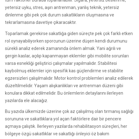
tüm faktörler burada toparlanabilir. Sigara, yetersiz beslenme,
yetersiz uyku, stres, aşırı antrenman, yanlış teknik, yetersiz
dinlenme gibi pek çok durum sakatlıkların oluşmasına ve
tekrarlamasına davetiye çıkaracaktır.
Toparlamak gerekirse sakatlığa giden süreçte pek çok farklı etken
rol oynayabiliyorken sporcunun üzerine düşen kendi durumunu
sürekli analiz ederek zamanında önlem almak. Yani ağrılı ve
gergin kaslar, açılıp kapanmayan eklemler gibi mobilite sorunları
varsa esnekliği geliştirici çalışmalar yapılmalıdır. Stabilitesi
kaybolmuş eklemler için spesifik kas güçlendirme ve stabilite
egzersizleri çalışılmalıdır. Motor kontrol problemleri analiz edilerek
düzeltilmelidir. Yaşam alışkanlıkları ve antrenman düzeni gibi
konulara dikkat edilmelidir. Bu önlemlerin detaylarını ilerleyen
yazılarda ele alacağız.
Bu yazıda ülkemizde üzerine çok az çalışılmış olan tırmanış sağlığı
sorununa ve sakatlıklara yol açan faktörlere dair bir pencere
açmaya çalıştık. İlerleyen yazılarda rehabilitasyon süreçleri, her
bölgeye özgü sakatlıklar ve sakatlığı önleyici öz bakım