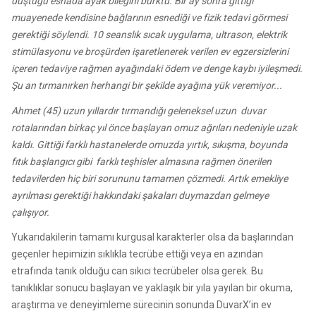
düştüğü esnada ayak bileğini burktu. Bir ay sonra gittiği
muayenede kendisine bağlarının esnediği ve fizik tedavi görmesi
gerektiği söylendi. 10 seanslık sıcak uygulama, ultrason, elektrik
stimülasyonu ve broşürden işaretlenerek verilen ev egzersizlerini
içeren tedaviye rağmen ayağındaki ödem ve denge kaybı iyileşmedi.
Şu an tırmanırken herhangi bir şekilde ayağına yük veremiyor...
Ahmet (45) uzun yıllardır tırmandığı geleneksel uzun duvar
rotalarından birkaç yıl önce başlayan omuz ağrıları nedeniyle uzak
kaldı. Gittiği farklı hastanelerde omuzda yırtık, sıkışma, boyunda
fıtık başlangıcı gibi farklı teşhisler almasına rağmen önerilen
tedavilerden hiç biri sorununu tamamen çözmedi. Artık emekliye
ayrılması gerektiği hakkındaki şakaları duymazdan gelmeye
çalışıyor.
Yukarıdakilerin tamamı kurgusal karakterler olsa da başlarından
geçenler hepimizin sıklıkla tecrübe ettiği veya en azından
etrafında tanık olduğu can sıkıcı tecrübeler olsa gerek. Bu
tanıklıklar sonucu başlayan ve yaklaşık bir yıla yayılan bir okuma,
araştırma ve deneyimleme sürecinin sonunda DuvarX’in ev