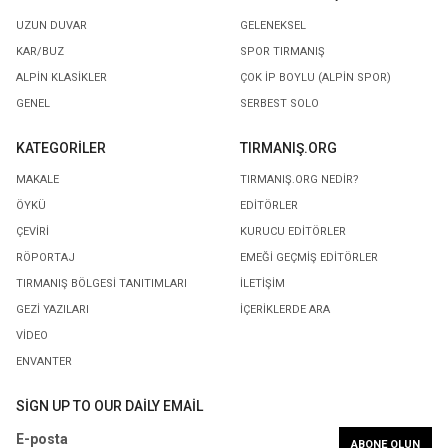
UZUN DUVAR
GELENEKSEL
KAR/BUZ
SPOR TIRMANIŞ
ALPIN KLASIKLER
ÇOK İP BOYLU (ALPIN SPOR)
GENEL
SERBEST SOLO
KATEGORILER
TIRMANIŞ.ORG
MAKALE
TIRMANIŞ.ORG NEDIR?
ÖYKÜ
EDITÖRLER
ÇEVIRI
KURUCU EDITÖRLER
RÖPORTAJ
EMEĞI GEÇMIŞ EDITÖRLER
TIRMANIŞ BÖLGESI TANITIMLARI
İLETİŞİM
GEZI YAZILARI
İÇERIKLERDE ARA
VIDEO
ENVANTER
SIGN UP TO OUR DAILY EMAIL
E-posta