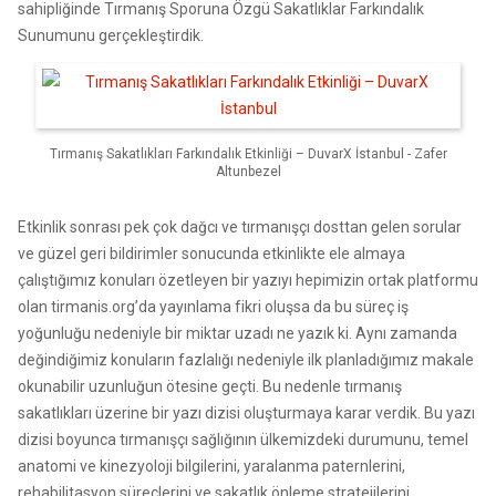
sahipliğinde Tırmanış Sporuna Özgü Sakatlıklar Farkındalık
Sunumunu gerçekleştirdik.
Tırmanış Sakatlıkları Farkındalık Etkinliği – DuvarX İstanbul - Zafer
Altunbezel
Etkinlik sonrası pek çok dağcı ve tırmanışçı dosttan gelen sorular
ve güzel geri bildirimler sonucunda etkinlikte ele almaya
çalıştığımız konuları özetleyen bir yazıyı hepimizin ortak platformu
olan tirmanis.org’da yayınlama fikri oluşsa da bu süreç iş
yoğunluğu nedeniyle bir miktar uzadı ne yazık ki. Aynı zamanda
değindiğimiz konuların fazlalığı nedeniyle ilk planladığımız makale
okunabilir uzunluğun ötesine geçti. Bu nedenle tırmanış
sakatlıkları üzerine bir yazı dizisi oluşturmaya karar verdik. Bu yazı
dizisi boyunca tırmanışçı sağlığının ülkemizdeki durumunu, temel
anatomi ve kinezyoloji bilgilerini, yaralanma paternlerini,
rehabilitasyon süreçlerini ve sakatlık önleme stratejilerini