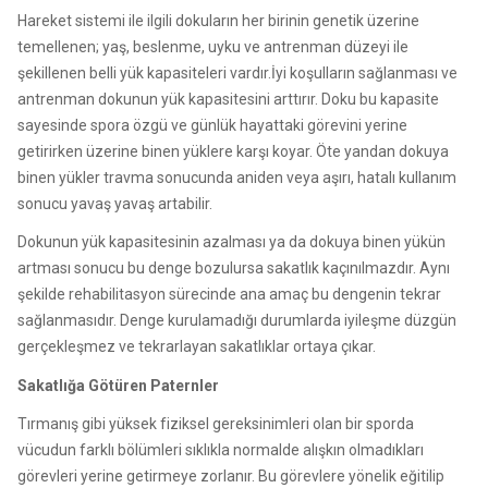
Hareket sistemi ile ilgili dokuların her birinin genetik üzerine
temellenen; yaş, beslenme, uyku ve antrenman düzeyi ile
şekillenen belli yük kapasiteleri vardır.İyi koşulların sağlanması ve
antrenman dokunun yük kapasitesini arttırır. Doku bu kapasite
sayesinde spora özgü ve günlük hayattaki görevini yerine
getirirken üzerine binen yüklere karşı koyar. Öte yandan dokuya
binen yükler travma sonucunda aniden veya aşırı, hatalı kullanım
sonucu yavaş yavaş artabilir.
Dokunun yük kapasitesinin azalması ya da dokuya binen yükün
artması sonucu bu denge bozulursa sakatlık kaçınılmazdır. Aynı
şekilde rehabilitasyon sürecinde ana amaç bu dengenin tekrar
sağlanmasıdır. Denge kurulamadığı durumlarda iyileşme düzgün
gerçekleşmez ve tekrarlayan sakatlıklar ortaya çıkar.
Sakatlığa Götüren Paternler
Tırmanış gibi yüksek fiziksel gereksinimleri olan bir sporda
vücudun farklı bölümleri sıklıkla normalde alışkın olmadıkları
görevleri yerine getirmeye zorlanır. Bu görevlere yönelik eğitilip