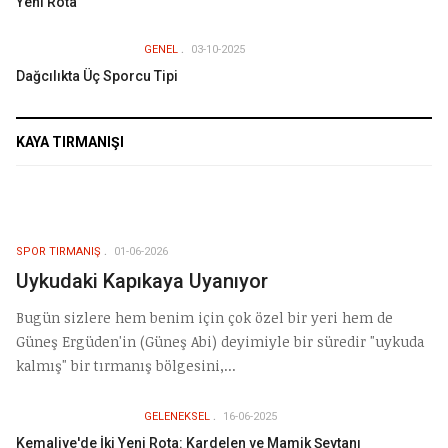
Yeni Rota
GENEL
03-10-2025
Dağcılıkta Üç Sporcu Tipi
KAYA TIRMANIŞI
SPOR TIRMANIŞ
01-06-2026
Uykudaki Kapıkaya Uyanıyor
Bugün sizlere hem benim için çok özel bir yeri hem de
Güneş Ergüden'in (Güneş Abi) deyimiyle bir süredir "uykuda
kalmış" bir tırmanış bölgesini,...
GELENEKSEL
16-06-2025
Kemaliye'de İki Yeni Rota: Kardelen ve Mamik Şeytanı