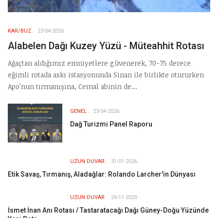
KAR/BUZ
23-04-2026
Alabelen Dağı Kuzey Yüzü - Müteahhit Rotası
Ağaçtan aldığımız emniyetlere güvenerek, 70-75 derece
eğimli rotada askı istasyonunda Sinan ile birlikte otururken
Apo'nun tırmanışına, Cemal abinin de...
GENEL
23-04-2026
Dağ Turizmi Panel Raporu
UZUN DUVAR
31-01-2026
Etik Savaş, Tırmanış, Aladağlar: Rolando Larcher'in Dünyası
UZUN DUVAR
26-11-2025
İsmet İnan Anı Rotası / Tastaratacağı Dağı Güney-Doğu Yüzünde