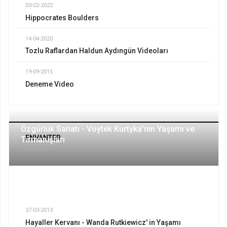
03-02-2022
Hippocrates Boulders
14-04-2020
Tozlu Raflardan Haldun Aydıngün Videoları
19-09-2015
Deneme Video
Özgürlük Sanatı - Voytek Kurtyka'nın Yaşamı ve
ENVANTER
Tırmanışları
24-05-2020
27-03-2013
Hayaller Kervanı - Wanda Rutkiewicz' in Yaşamı