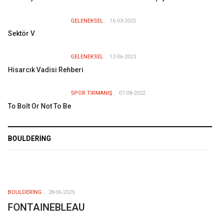
GELENEKSEL
16-03-2025
Sektör V
GELENEKSEL
12-06-2023
Hisarcık Vadisi Rehberi
SPOR TIRMANIŞ
07-08-2022
To Bolt Or Not To Be
BOULDERING
BOULDERING
28-06-2025
FONTAINEBLEAU